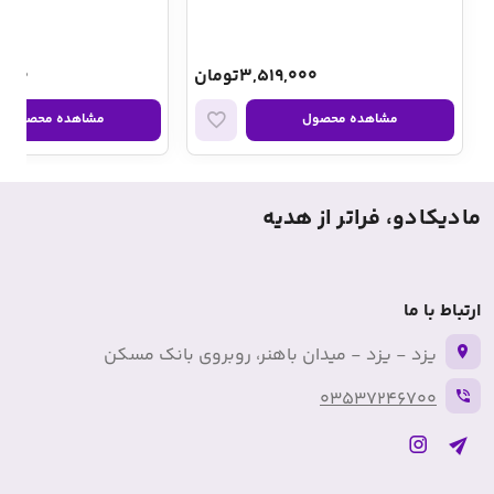
3,519,000تومان
5,000
مشاهده محصول
مشاهده محصول
مادیکادو، فراتر از هدیه
ارتباط با ما
یزد - یزد - میدان باهنر، روبروی بانک مسکن
03537246700