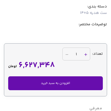
دسته بندی:
ست هدیه 1405
توضیحات مختصر:
تعداد:
1
6,627,348
تومان
افزودن به سبد خرید
معرفی