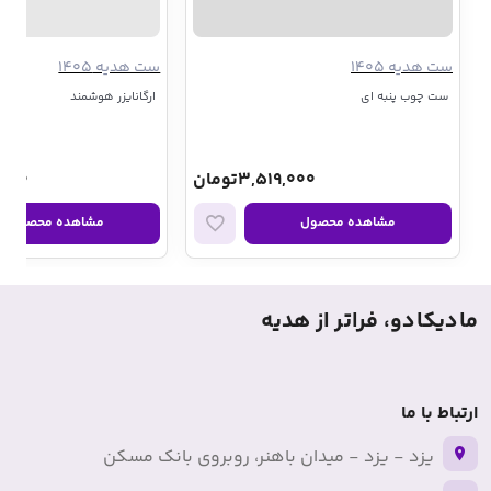
ست هدیه 1405
ست هدیه 1405
ست چوب پنبه ای
ارگانایزر هوشمند
3,519,000تومان
5,000
مشاهده محصول
مشاهده محصول
مادیکادو، فراتر از هدیه
ارتباط با ما
یزد - یزد - میدان باهنر، روبروی بانک مسکن