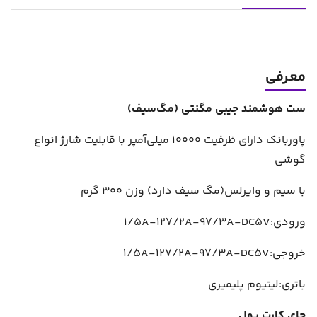
معرفی
ست هوشمند جیبی مگنتی (مگ‌سیف)
پاوربانک دارای ظرفیت 10000 میلی‌آمپر با قابلیت شارژ انواع
گوشی
با سیم و وایرلس(مگ سیف دارد) وزن 300 گرم
ورودی:1/5A-127/2A-97/3A-DC5V
خروجی:1/5A-127/2A-97/3A-DC5V
باتری:لیتیوم پلیمیری
جای کارت پول