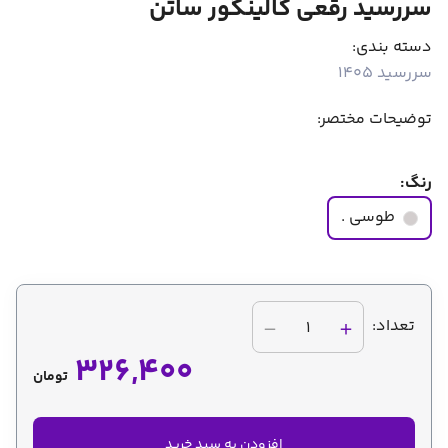
سررسید رقعی گالینگور ساتن
دسته بندی:
سررسید 1405
توضیحات مختصر:
رنگ:
طوسی .
تعداد:
1
326,400
تومان
افزودن به سبد خرید